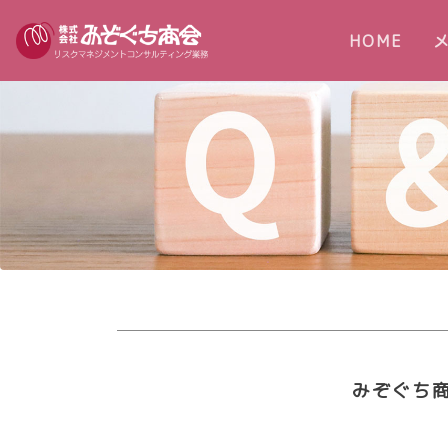
(cur
HOME
みぞぐち